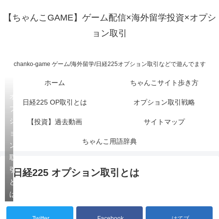
【ちゃんこGAME】ゲーム配信×海外留学投資×オプシ
ョン取引
chanko-game ゲーム/海外留学/日経225オプション取引などで遊んでます
ホーム
ちゃんこサイト歩き方
オ
日経225 OP取引とは
オプション取引戦略
プ
シ
【投資】過去動画
サイトマップ
ョ
ちゃんこ用語辞典
ン
取
引
日経225 オプション取引とは
と
は
Twitter
Facebook
はてブ