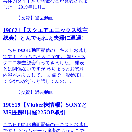
具体的タイトルや料金などが発表されま
した。 2019年11月...
【投資】過去動画
190621【スクエアエニックス株主
総会】とんでもねぇ夫婦に遭遇!
こちら190616動画配信のテキストお越し
です！ どうもちゃんこです。 朝からス
クエニ株主総会行ってきました。 発表
とは関係ないですが 私ちょっとお怒り
内容がありまして、 夫婦で一般参加し
てるやつがずっと話してんの。 ...
【投資】過去動画
190519【Vtuber株情報】SONYと
MS提携!!日経225OP取引
こちら190519動画配信のテキストお越し
です！ どうもゲーム強者のちゃんこで