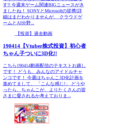
す!! 今週末ゲーム関連BIGニュースがき
ましたね！ SONYとMicrosoftの提携!詳
細はまだわかりませんが、 クラウドゲ
ームとAI分野...
【投資】過去動画
190414【Vtuber株式投資】初心者
ちゃん子ついに3D化!!
こちら190414動画配信のテキストお越し
です！ どうも、みんなのアイドルチャ
ンコです！ 今週はちゃんこ3D化計画を
進めてまして、 「こんな感じ!」 どうや
ったら、ちゃんこが、よりたくさんの皆
さまに愛されるか考えておりま...