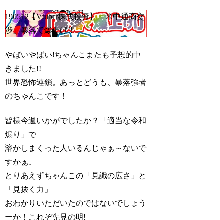
190512【Vtuber株式投資】「米中通商交
渉」暴落で爆上げ!!
やばいやばい!ちゃんこまたも予想的中
きました!!
世界恐怖連鎖。あっとどうも、暴落強者
のちゃんこです！
皆様今週いかがでしたか？「適当な令和
煽り」で
溶かしまくった人いるんじゃぁ～ないで
すかぁ。
とりあえずちゃんこの「見識の広さ」と
「見抜く力」
おわかりいただいたのではないでしょう
ーか！これぞ先見の明!