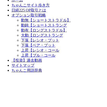
ホーム
ちゃんこサイト歩き方
日経225 OP取引とは
オプション取引戦略
動無【ショートストラドル】
動鈍【ショートストラング
動有【ロングストラドル】
大動【ロングストラング
下落【レシオ・プット
下落【ベア・プット
上昇【レシオ・コール
上昇【ブル・コール
【投資】過去動画
サイトマップ
ちゃんこ用語辞典