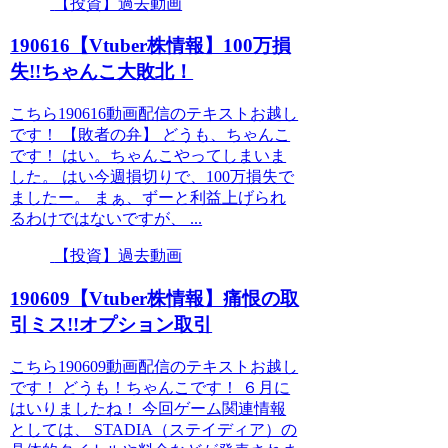
【投資】過去動画
190616【Vtuber株情報】100万損
失!!ちゃんこ大敗北！
こちら190616動画配信のテキストお越し
です！ 【敗者の弁】 どうも、ちゃんこ
です！ はい。ちゃんこやってしまいま
した。 はい今週損切りで、100万損失で
ましたー。 まぁ、ずーと利益上げられ
るわけではないですが、 ...
【投資】過去動画
190609【Vtuber株情報】痛恨の取
引ミス!!オプション取引
こちら190609動画配信のテキストお越し
です！ どうも！ちゃんこです！ ６月に
はいりましたね！ 今回ゲーム関連情報
としては、 STADIA（ステイディア）の