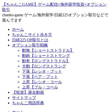
【ちゃんこGAME】ゲーム配信×海外留学投資×オプション
取引
chanko-game ゲーム/海外留学/日経225オプション取引などで
遊んでます
ホーム
ちゃんこサイト歩き方
日経225 OP取引とは
オプション取引戦略
動無【ショートストラドル】
動鈍【ショートストラング
動有【ロングストラドル】
大動【ロングストラング
下落【レシオ・プット
下落【ベア・プット
上昇【レシオ・コール
上昇【ブル・コール
【投資】過去動画
サイトマップ
ちゃんこ用語辞典