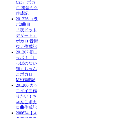
Cat」 ボカ
ロ 初音ミク
作成記
201226 コラ
ボ2曲目
「夜ドット
デザート」
ボカロ 音街
ウナ作成記
201207 初コ
ラボ！「し
っぽのない
猫」ちゃん
こボカロ
MV作成記
201206 カッ
コイイ曲作
りたい！ち
ゃんこボカ
ロ曲作成記
200624【ス