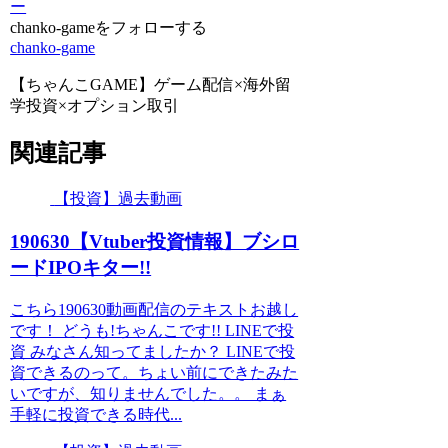
ー
chanko-gameをフォローする
chanko-game
【ちゃんこGAME】ゲーム配信×海外留
学投資×オプション取引
関連記事
【投資】過去動画
190630【Vtuber投資情報】ブシロ
ードIPOキター!!
こちら190630動画配信のテキストお越し
です！ どうも!ちゃんこです!! LINEで投
資 みなさん知ってましたか？ LINEで投
資できるのって。ちょい前にできたみた
いですが、知りませんでした。。 まぁ
手軽に投資できる時代...