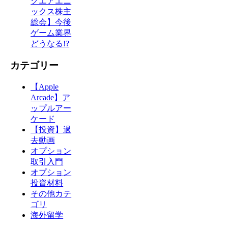
クエアエニ
ックス株主
総会】今後
ゲーム業界
どうなる!?
カテゴリー
【Apple
Arcade】ア
ップルアー
ケード
【投資】過
去動画
オプション
取引入門
オプション
投資材料
その他カテ
ゴリ
海外留学