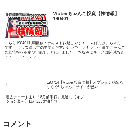
Vtuberちゃんこ投資【株情報】
【投資】過去動画
190401
こちら190401動画配信のテキストお越しです！ こんばんは、ちゃんこ
です。 キッズ達も世の中学んだ方がいいでしょ！ という事でちゃんこ
の株情報を不定期で流すことにしました！ ちなみにキッズは関係ねぇ
って。。 ノンノン...
190714【Vtuber投資情報】オプション始める
なら今!!ちゃんこサイトが熱い!
過去チャートより「8月前半戦」見通し【オプ
ション取引】日経225先物予想
コメント