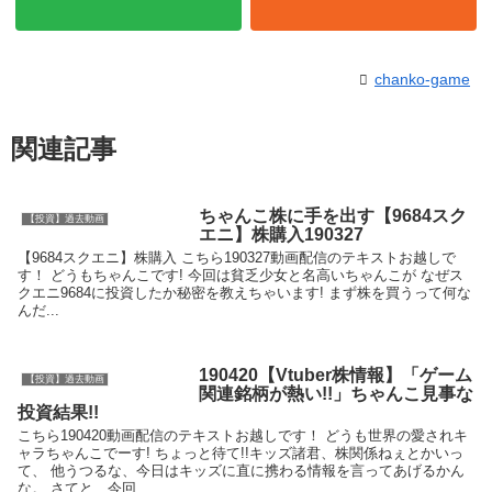
chanko-game
関連記事
ちゃんこ株に手を出す【9684スク
【投資】過去動画
エニ】株購入190327
【9684スクエニ】株購入 こちら190327動画配信のテキストお越しで
す！ どうもちゃんこです! 今回は貧乏少女と名高いちゃんこが なぜス
クエニ9684に投資したか秘密を教えちゃいます! まず株を買うって何な
んだ...
190420【Vtuber株情報】「ゲーム
【投資】過去動画
関連銘柄が熱い!!」ちゃんこ見事な
投資結果!!
こちら190420動画配信のテキストお越しです！ どうも世界の愛されキ
ャラちゃんこでーす! ちょっと待て!!キッズ諸君、株関係ねぇとかいっ
て、 他うつるな、今日はキッズに直に携わる情報を言ってあげるかん
な。 さてと、今回...