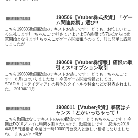
190506【Vtuber株式投資】「ゲー
【投資】過去動画
ム関連銘柄」選び!!
こちら190506動画配信のテキストお越しです！ どうも、お忙しいとこ
ろ失礼します! ちゃんこです!​ さていよいよGW終盤で5/7(火)からは売
買開始となります! ちゃんこがゲーム関連狙うのって、前に簡単に説明
しましたが...
190609【Vtuber株情報】痛恨の取
【投資】過去動画
引ミス!!オプション取引
こちら190609動画配信のテキストお越しです！ どうも！ちゃんこで
す！ ６月にはいりましたね！ 今回ゲーム関連情報としては、
STADIA（ステイディア）の具体的タイトルや料金などが発表されまし
た。 2019年11月...
1908011【Vtuber投資】暴落はチ
【投資】過去動画
ャンス！とかいっちゃって！
こちら動画はなしテキストのみの配信です！ どうもちゃんこです！ 今
回はDQ10プレイに時間を割きたいので、動画無しです！ 怒涛の2019
年8月5日週相場 今週は一時19000円台突入と激しい相場になりました
ね。 まぁ世の中何が...