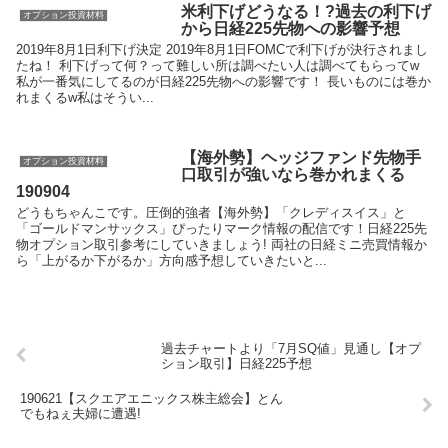
米利下げどうなる！?過去の利下げ
オプション投資材料
から日経225先物への影響予想
2019年8月1日利下げ決定 2019年8月1日FOMCで利下げが決行されまし
たね！ 利下げって何？って難しい所は調べたい人は調べてもらってw
私が一番気にしてるのが日経225先物への影響です！ 長いものには巻か
れまくるw私はそうい...
【海外勢】ヘッジファンド先物手
オプション投資材料
口取引が強いなら巻かれまくる
190904
どうもちゃんこです。圧倒的強者【海外勢】「クレディスイス」と
「ゴールドマンサックス」ぴったりマーク情報の配信です！日経225先
物オプション取引参考にしていきましょう! 両社の日経ミニ売買情報か
ら「上がるか下がるか」方向感予想していきたいと...
過去チャートより「7月SQ値」見通し【オプ
ション取引】日経225予想
190621【スクエアエニックス株主総会】とん
でもねぇ夫婦に遭遇!