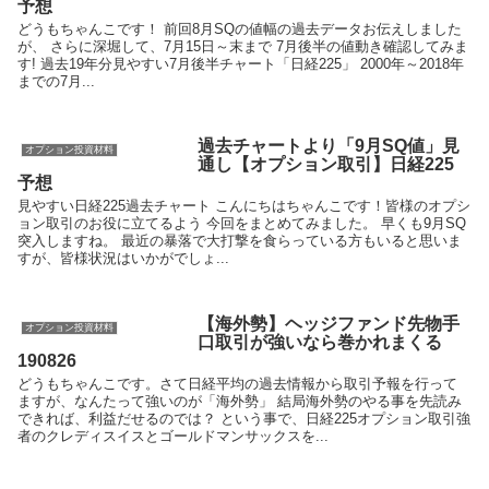
予想
どうもちゃんこです！ 前回8月SQの値幅の過去データお伝えしました
が、 さらに深堀して、7月15日～末まで 7月後半の値動き確認してみま
す! 過去19年分見やすい7月後半チャート「日経225」 2000年～2018年
までの7月...
過去チャートより「9月SQ値」見
オプション投資材料
通し【オプション取引】日経225
予想
見やすい日経225過去チャート こんにちはちゃんこです！皆様のオプシ
ョン取引のお役に立てるよう 今回をまとめてみました。 早くも9月SQ
突入しますね。 最近の暴落で大打撃を食らっている方もいると思いま
すが、皆様状況はいかがでしょ...
【海外勢】ヘッジファンド先物手
オプション投資材料
口取引が強いなら巻かれまくる
190826
どうもちゃんこです。さて日経平均の過去情報から取引予報を行って
ますが、なんたって強いのが「海外勢」 結局海外勢のやる事を先読み
できれば、利益だせるのでは？ という事で、日経225オプション取引強
者のクレディスイスとゴールドマンサックスを...