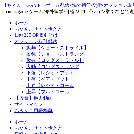
【ちゃんこGAME】ゲーム配信×海外留学投資×オプション取
chanko-game ゲーム/海外留学/日経225オプション取引など
ホーム
ちゃんこサイト歩き方
日経225 OP取引とは
オプション取引戦略
動無【ショートストラドル】
動鈍【ショートストラング
動有【ロングストラドル】
大動【ロングストラング
下落【レシオ・プット
下落【ベア・プット
上昇【レシオ・コール
上昇【ブル・コール
【投資】過去動画
サイトマップ
ちゃんこ用語辞典
ホーム
ちゃんこサイト歩き方