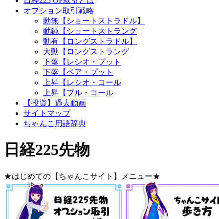
日経225 OP取引とは
オプション取引戦略
動無【ショートストラドル】
動鈍【ショートストラング
動有【ロングストラドル】
大動【ロングストラング
下落【レシオ・プット
下落【ベア・プット
上昇【レシオ・コール
上昇【ブル・コール
【投資】過去動画
サイトマップ
ちゃんこ用語辞典
日経225先物
★はじめての【ちゃんこサイト】メニュー★