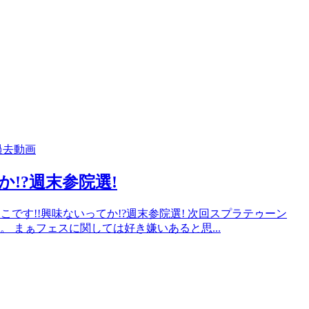
過去動画
てか!?週末参院選!
んこです!!興味ないってか!?週末参院選! 次回スプラテゥーン
。 まぁフェスに関しては好き嫌いあると思...