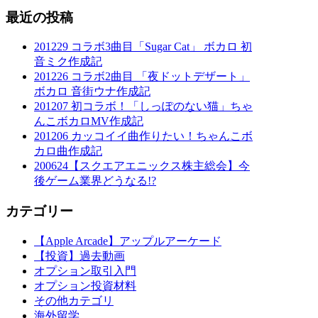
最近の投稿
201229 コラボ3曲目「Sugar Cat」 ボカロ 初
音ミク作成記
201226 コラボ2曲目 「夜ドットデザート」
ボカロ 音街ウナ作成記
201207 初コラボ！「しっぽのない猫」ちゃ
んこボカロMV作成記
201206 カッコイイ曲作りたい！ちゃんこボ
カロ曲作成記
200624【スクエアエニックス株主総会】今
後ゲーム業界どうなる!?
カテゴリー
【Apple Arcade】アップルアーケード
【投資】過去動画
オプション取引入門
オプション投資材料
その他カテゴリ
海外留学