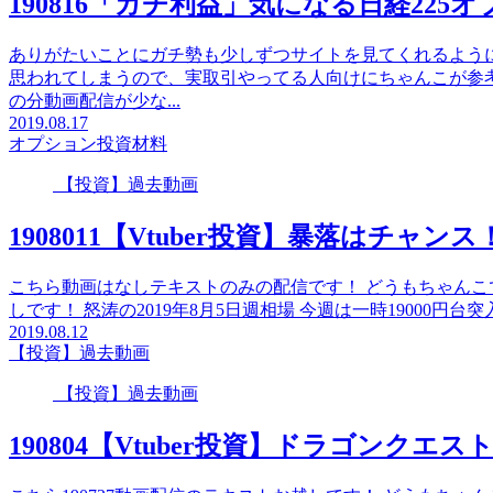
190816「ガチ利益」気になる日経225
ありがたいことにガチ勢も少しずつサイトを見てくれるように
思われてしまうので、実取引やってる人向けにちゃんこが参
の分動画配信が少な...
2019.08.17
オプション投資材料
【投資】過去動画
1908011【Vtuber投資】暴落はチャ
こちら動画はなしテキストのみの配信です！ どうもちゃんこで
しです！ 怒涛の2019年8月5日週相場 今週は一時19000円台
2019.08.12
【投資】過去動画
【投資】過去動画
190804【Vtuber投資】ドラゴンクエ