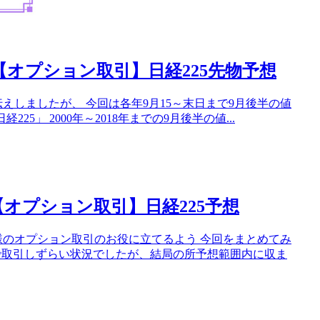
オプション取引】日経225先物予想
えしましたが、 今回は各年9月15～末日まで9月後半の値
5」 2000年～2018年までの9月後半の値...
【オプション取引】日経225予想
様のオプション取引のお役に立てるよう 今回をまとめてみ
ラ高で取引しずらい状況でしたが、結局の所予想範囲内に収ま