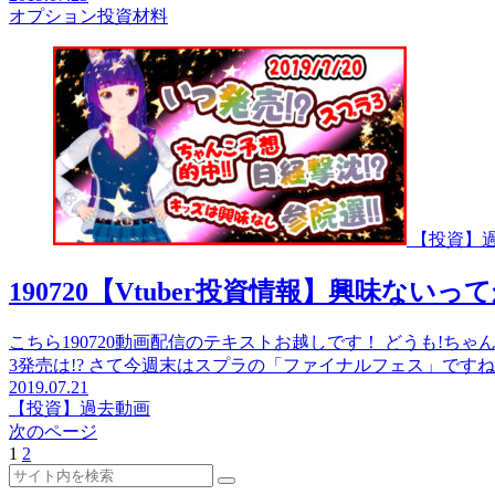
オプション投資材料
【投資】
190720【Vtuber投資情報】興味ないっ
こちら190720動画配信のテキストお越しです！ どうも!ちゃ
3発売は!? さて今週末はスプラの「ファイナルフェス」ですね
2019.07.21
【投資】過去動画
次のページ
1
2