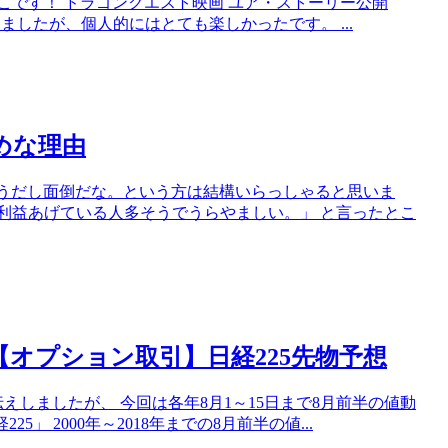
んこです！ ドラゴンクエスト映画 ユア・ストーリー公開
きましたが、個人的にはとても楽しかったです。 ...
めな理由
雑そうだし面倒だな。という方は結構いらっしゃると思いま
利益あげている人多そうでうらやましい。」 と言ったとこ
オプション取引】日経225先物予想
えしましたが、 今回は各年8月1～15日まで8月前半の値動
」 2000年～2018年までの8月前半の値...