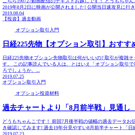
こちら190727動画配信のテキストお越しです！ どうもちゃ
2019年8月2日に映画が公開されました! 公開当日速攻見に行
2019.08.04
【投資】過去動画
オプション取引入門
日経225先物【オプション取引】おすす
日経225先物オプション先物取引は何がいいの? 取引が複
す。 この記事読んでいる人は、とはいえ「オプション取引で
ろでしょうか。...
2019.07.25
オプション取引入門
オプション投資材料
過去チャートより「8月前半戦」見通し【
どうもちゃんこです！ 前回7月後半戦の値幅の過去データお伝
き確認してみます! 過去19年分見やすい8月前半チャート「日経225
2019.07.23