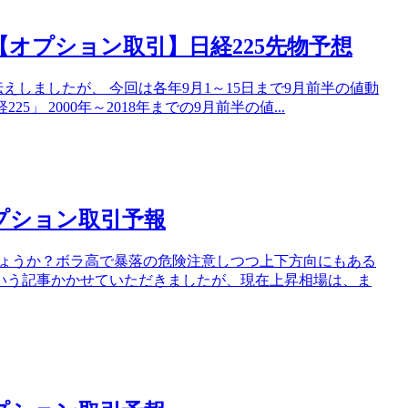
オプション取引】日経225先物予想
えしましたが、 今回は各年9月1～15日まで9月前半の値動
」 2000年～2018年までの9月前半の値...
オプション取引予報
しょうか？ボラ高で暴落の危険注意しつつ上下方向にもある
いう記事かかせていただきましたが、現在上昇相場は、ま