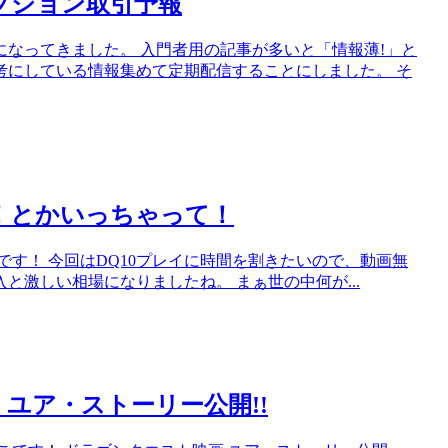
オプション取引予報
なってきました。 入門者用の記事が多いと「情報薄!」と
考にしている情報集めて定期配信することにしました。 そ
ンス！とかいっちゃって！
す！ 今回はDQ10プレイに時間を割きたいので、動画無
突入と激しい相場になりましたね。 まぁ世の中何が...
スト ユア・ストーリー公開!!